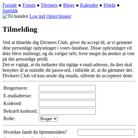
Forside
●
Forum
●
Diviners
●
Blogs
●
Kalender
●
Hjælp
●
Statistik
Log ind
Opret bruger
Tilmelding
Ved at tilmelde dig Diviners Club, giver du accept til, at vi gemmer
dine personlige oplysninger i vores database. Disse oplysninger vil
ikke blive misbrugt, og du vælger selv, hvor meget du ønsker at vise
på din personlige profil.
Det er vigtigt, at du indtaster din rigtige e-mail-adresse, da den skal
benyttes til at nulstille dit password, i tilfælde af, at du glemmer det.
Diviners Club vil kun sende dig emails, såfremt du accepterer dette.
Brugernavn:
E-mailadresse:
Kodeord:
Bekræft kodeord:
Rolle:
Hvordan fandt du hjemmesiden?